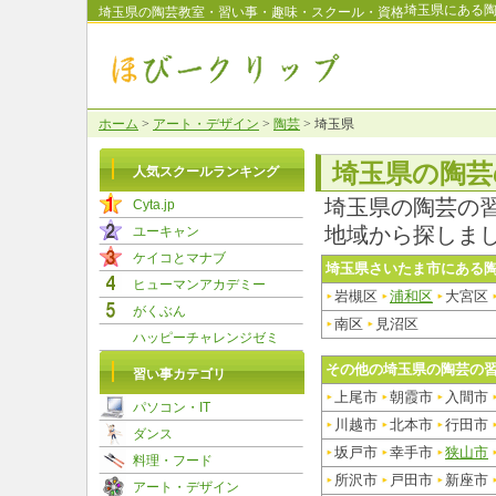
埼玉県にある
埼玉県の陶芸教室・習い事・趣味・スクール・資格
ホーム
>
アート・デザイン
>
陶芸
> 埼玉県
埼玉県の陶芸
人気スクールランキング
埼玉県の陶芸の
Cyta.jp
ユーキャン
地域から探しま
ケイコとマナブ
埼玉県さいたま市にある
ヒューマンアカデミー
岩槻区
浦和区
大宮区
がくぶん
南区
見沼区
ハッピーチャレンジゼミ
その他の埼玉県の陶芸の
習い事カテゴリ
上尾市
朝霞市
入間市
パソコン・IT
川越市
北本市
行田市
ダンス
坂戸市
幸手市
狭山市
料理・フード
所沢市
戸田市
新座市
アート・デザイン