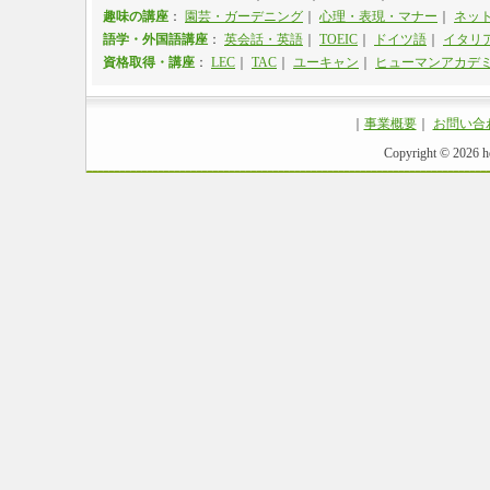
趣味の講座
：
園芸・ガーデニング
｜
心理・表現・マナー
｜
ネッ
語学・外国語講座
：
英会話・英語
｜
TOEIC
｜
ドイツ語
｜
イタリ
資格取得・講座
：
LEC
｜
TAC
｜
ユーキャン
｜
ヒューマンアカデ
｜
事業概要
｜
お問い合
Copyright ©
2026 ho