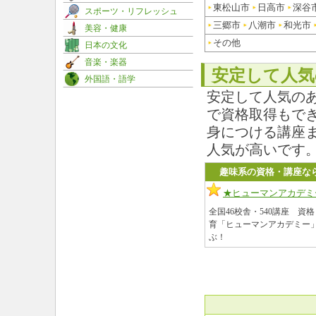
東松山市
日高市
深谷
スポーツ・リフレッシュ
三郷市
八潮市
和光市
美容・健康
その他
日本の文化
音楽・楽器
安定して人気
外国語・語学
安定して人気の
で資格取得もで
身につける講座
人気が高いです
趣味系の資格・講座な
★ヒューマンアカデミ
全国46校舎・540講座 資
育「ヒューマンアカデミー」
ぶ！