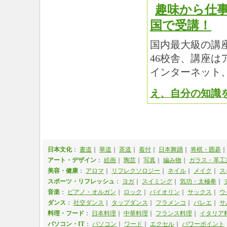
趣味から仕
国で受講！
国内最大級の講
46校舎、講座
インターネット
え、自分の知識
日本文化
：
書道
｜
華道
｜
茶道
｜
着付
｜
日本舞踊
｜
将棋・囲碁
｜
アート・デザイン
：
絵画
｜
陶芸
｜
写真
｜
編み物
｜
ガラス・革工
美容・健康
：
アロマ
｜
リフレクソロジー
｜
ネイル
｜
メイク
｜
ス
スポーツ・リフレッシュ
：
ヨガ
｜
スイミング
｜
気功・太極拳
｜
音楽
：
ピアノ・オルガン
｜
ロック
｜
バイオリン
｜
サックス
｜
ウ
ダンス
：
社交ダンス
｜
タップダンス
｜
フラメンコ
｜
バレエ
｜
サ
料理・フード
：
日本料理
｜
中華料理
｜
フランス料理
｜
イタリア
パソコン・IT
：
パソコン
｜
ワード
｜
エクセル
｜
パワーポイント