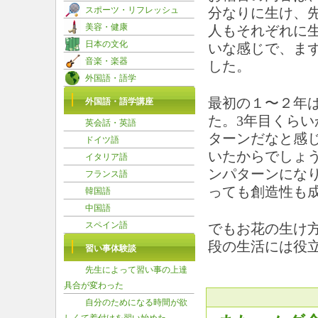
スポーツ・リフレッシュ
分なりに生け、
美容・健康
人もそれぞれに
日本の文化
いな感じで、ま
音楽・楽器
した。
外国語・語学
最初の１〜２年
外国語・語学講座
た。3年目くら
英会話・英語
ターンだなと感
ドイツ語
いたからでしょ
イタリア語
ンパターンにな
フランス語
っても創造性も
韓国語
中国語
スペイン語
でもお花の生け
段の生活には役
習い事体験談
先生によって習い事の上達
具合が変わった
自分のためになる時間が欲