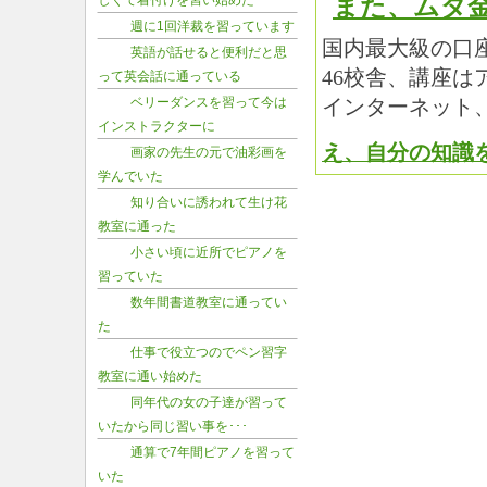
また、ムダ
しくて着付けを習い始めた
週に1回洋裁を習っています
国内最大級の口
英語が話せると便利だと思
46校舎、講座
って英会話に通っている
ベリーダンスを習って今は
インターネット
インストラクターに
え、自分の知識
画家の先生の元で油彩画を
学んでいた
知り合いに誘われて生け花
教室に通った
小さい頃に近所でピアノを
習っていた
数年間書道教室に通ってい
た
仕事で役立つのでペン習字
教室に通い始めた
同年代の女の子達が習って
いたから同じ習い事を･･･
通算で7年間ピアノを習って
いた