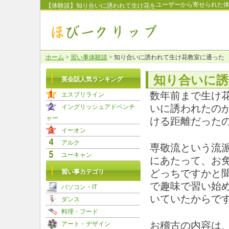
ユーザーから寄せられた
【体験談】知り合いに誘われて生け花を
ホーム
>
習い事体験談
> 知り合いに誘われて生け花教室に通った
知り合いに誘
英会話人気ランキング
数年前まで生け花
エスプリライン
イングリッシュアドベンチ
いに誘われたの
ャー
ける距離だった
イーオン
アルク
専敬流という流
ユーキャン
にあたって、お
習い事カテゴリ
どっちですかと
で趣味で習い始
パソコン・IT
いていたからで
ダンス
料理・フード
アート・デザイン
お稽古の内容は